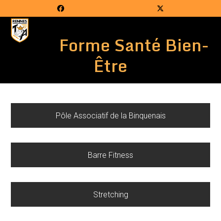
Skip
Facebook
Twitter
to
Open
Close
content
Forme Santé Bien-
mobile
mobile
menu
menu
Être
Pôle Associatif de la Binquenais
Barre Fitness
Stretching