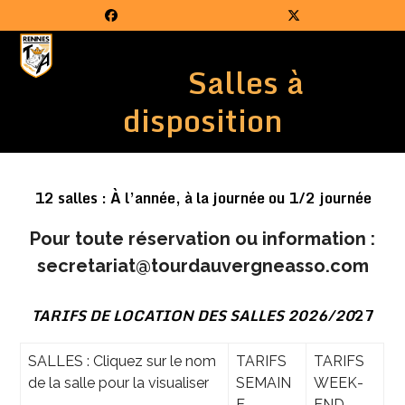
Skip
Facebook
Twitter
to
Open
Close
content
Salles à
mobile
mobile
menu
menu
disposition
12 salles : À l’année, à la journée ou 1/2 journée
Pour toute réservation ou information :
secretariat@tourdauvergneasso.com
TARIFS DE LOCATION DES SALLES 2026/20
27
SALLES : Cliquez sur le nom
TARIFS
TARIFS
de la salle pour la visualiser
SEMAIN
WEEK-
E
END