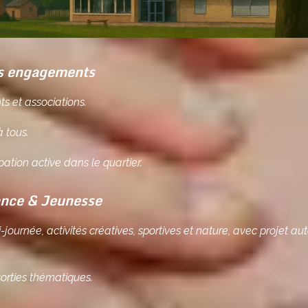
s engagements
nts et associations.
à tous.
ation active dans le quartier.
nce & Jeunesse
ournée, activités créatives, sportives et nature, avec projet au
orties thématiques.