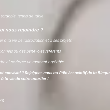
ot, scrabble, tennis de table
i nous rejoindre ?
 à la vie de l’association et à ses projets.
ionnels ou des bénévoles référents.
ndre et partager un moment agréable.
t convivial ? Rejoignez nous au Pôle Associatif de la Binqu
 à la vie de votre quartier !
com