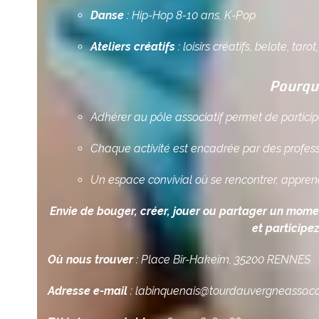
Danse
: Hip-Hop 8-10 ans, K-Pop
Ateliers créatifs
: loisirs créatifs, belote, tar
Pourquo
Adhérer au pôle associatif permet de participer
Chaque activité est encadrée par des profess
Un espace convivial où se rencontrer, appre
Envie de bouger, créer, jouer ou partager un momen
et participez
Où nous trouver
: Place Bir-Hakeim, 35200 RENNES
Adresse e-mail
: labinquenais@tourdauvergneasso.