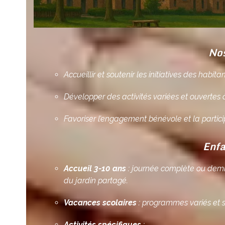
No
Accueillir et soutenir les initiatives des habita
Développer des activités variées et ouvertes 
Favoriser l’engagement bénévole et la particip
Enfa
Accueil 3-10 ans
: journée complète ou demi-j
du jardin partagé.
Vacances scolaires
: programmes variés et s
Activités spécifiques
: