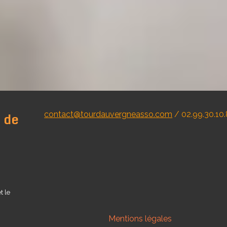
 de
contact@tourdauvergneasso.com
/ 02.99.30.10
t le
Mentions légales