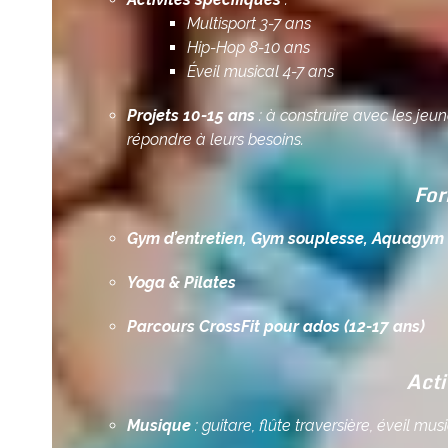
Multisport 3-7 ans
Hip-Hop 8-10 ans
Éveil musical 4-7 ans
Projets 10-15 ans
: à construire avec les jeun
répondre à leurs besoins.
For
Gym d’entretien, Gym souplesse, Aquagym
Yoga & Pilates
Parcours CrossFit pour ados (12-17 ans)
Acti
Musique
: guitare, flûte traversière, éveil mus