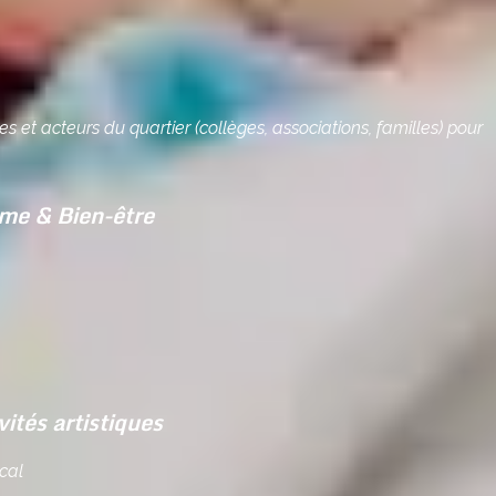
es et acteurs du quartier (collèges, associations, familles) pour
me & Bien-être
vités artistiques
ical