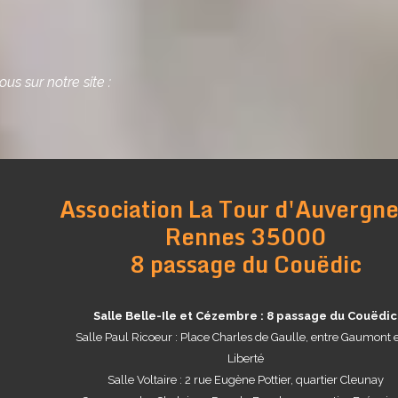
us sur notre site :
Association La Tour d'Auvergne
Rennes 35000
8 passage du Couëdic
Salle Belle-Ile et Cézembre : 8 passage du Couëdic
Salle Paul Ricoeur : Place Charles de Gaulle, entre Gaumont e
Liberté
Salle Voltaire : 2 rue Eugène Pottier, quartier Cleunay