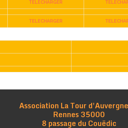
TELECHARGER
TELECHA
TELECHARGER
TELECHA
é
Association La Tour d'Auvergne
Rennes 35000
8 passage du Couëdic