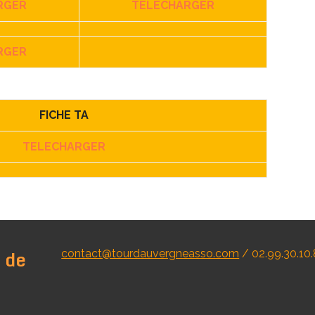
RGER
TELECHARGER
RGER
FICHE TA
TELECHARGER
 de
contact@tourdauvergneasso.com
/ 02.99.30.10