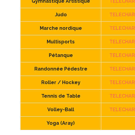
Gymnastique Artistique
TELECHA
Judo
TELECHA
Marche nordique
TELECHA
Multisports
TELECHA
Pétanque
TELECHA
Randonnée Pédestre
TELECHA
Roller / Hockey
TELECHA
Tennis de Table
TELECHA
Volley-Ball
TELECHA
Yoga (Aray)