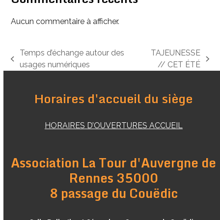
Aucun commentaire à afficher.
Temps d’échange autour des
TAJEUNESSE
previous
next
usages numériques
// CET ÉTÉ
post:
post:
Horaires d'accueil du siège
HORAIRES D’OUVERTURES ACCUEIL
Association La Tour d'Auvergne de
Rennes 35000
8 passage du Couëdic