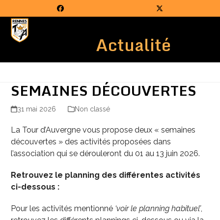
Skip
Facebook
Twitter
to
Open
Close
content
Actualité
mobile
mobile
menu
menu
SEMAINES DÉCOUVERTES
31 mai 2026
Non classé
La Tour d’Auvergne vous propose deux « semaines
découvertes » des activités proposées dans
l’association qui se dérouleront du 01 au 13 juin 2026.
Retrouvez le planning des différentes activités
ci-dessous :
Pour les activités mentionné
‘voir le planning habituel’
,