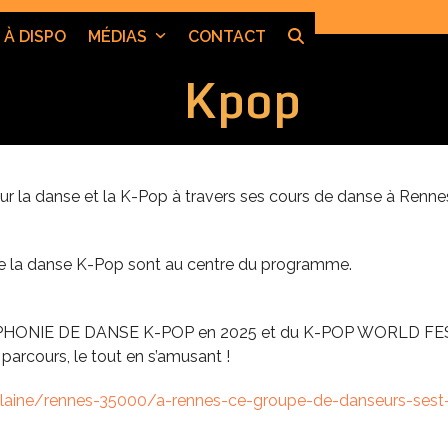
 À DISPO
MÉDIAS
CONTACT
Kpop
ur la danse et la K-Pop à travers ses cours de danse à Renne
 de la danse K-Pop sont au centre du programme.
HONIE DE DANSE K-POP en 2025 et du K-POP WORLD FESTIV
arcours, le tout en s’amusant !
vilaine/rennes-35000/a-rennes-ce-groupe-de-danseurs-sest