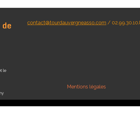
 de
contact@tourdauvergneasso.com
/ 02.99.30.10
t le
Mentions légales
ny