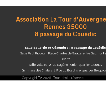
Association La Tour d'Auvergne
Rennes 35000
8 passage du Couëdic
Salle Belle-Ile et Cézembre : 8 passage du Couëdic
Salle Paul Ricoeur : Place Charles de Gaulle, entre Gaumont e
Liberté
Salle Voltaire : 2 rue Eugène Pottier, quartier Cleunay
Gymnase des Chalais : 2 Rue du Bosphore, quartier Bréquig
Copyright
TA
2026 -Tous droits réservés