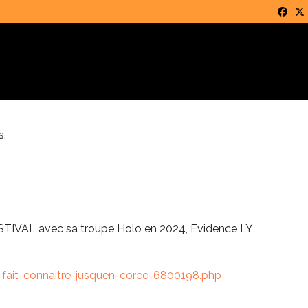
Face
T
s.
AL avec sa troupe Holo en 2024, Evidence LY
-fait-connaitre-jusquen-coree-6800198.php