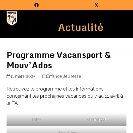
Skip
Facebook
Twitter
to
Open
Close
content
Actualité
mobile
mobile
menu
menu
Programme Vacansport &
Mouv’Ados
11 mars 2025
Enfance Jeunesse
Retrouvez le programme et les informations
concernant les prochaines vacances du 7 au 11 avril à
la TA.
Infos
Vacansport
Mouv’Ados