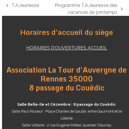
T.A.Jeunesse
Programme T.A.Jeunesse des
previous
next
vacances de printemps
post:
post:
Horaires d'accueil du siège
HORAIRES D’OUVERTURES ACCUEIL
Association La Tour d'Auvergne de
Rennes 35000
8 passage du Couëdic
Salle Belle-Ile et Cézembre : 8 passage du Couëdic
Salle Paul Ricoeur : Place Charles de Gaulle, entre Gaumont et le
Liberté
Salle Voltaire : 2 rue Eugène Pottier, quartier Cleunay