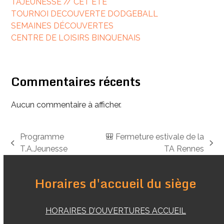
TAJEUNESSE // CET ÉTÉ
TOURNOI DECOUVERTE DODGEBALL
SEMAINES DÉCOUVERTES
CENTRE DE LOISIRS BINQUENAIS
Commentaires récents
Aucun commentaire à afficher.
Programme
🎒 Fermeture estivale de la
previous
next
T.A.Jeunesse
TA Rennes
post:
post:
Horaires d'accueil du siège
HORAIRES D’OUVERTURES ACCUEIL