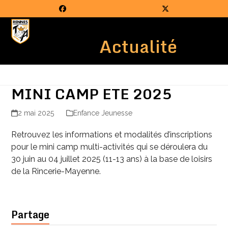
Skip
Facebook
Twitter
to
Open
Close
content
Actualité
mobile
mobile
menu
menu
MINI CAMP ETE 2025
2 mai 2025
Enfance Jeunesse
Retrouvez les informations et modalités d’inscriptions
pour le mini camp multi-activités qui se déroulera du
30 juin au 04 juillet 2025 (11-13 ans) à la base de loisirs
de la Rincerie-Mayenne.
Partage